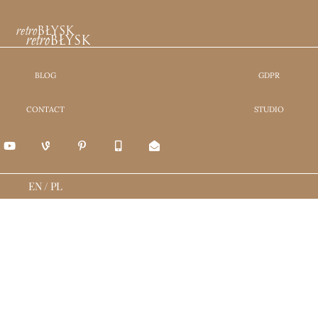
retro
BŁYSK
retro
BŁYSK
BLOG
GDPR
CONTACT
STUDIO
EN
/
PL