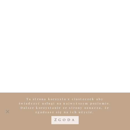
Ta strona korzysta z ciasteczek aby
świadczyć usługi na najwyższym poziomie.
Dalsze korzystanie ze strony oznacza, że
zgadzasz się na ich użycie.
Zgoda