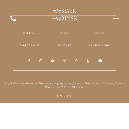
retro
BŁYSK
retro
BŁYSK
OFERTA
BLOG
RODO
ZAREZERWUJ
KONTAKT
STUDIO BOHO
Uzyskaliśmy subwencję finansową z programu „Tarcza Finansowa 1.0” oraz „Tarcza
Finansowa 2.0” od PFR S.A.
EN
/
PL