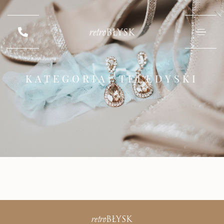
retro
BŁYSK
KATEGORIA: TELEDYSKI
retro
BŁYSK