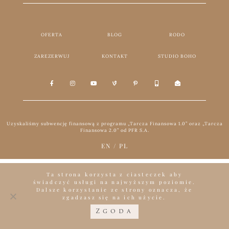
OFERTA
BLOG
RODO
ZAREZERWUJ
KONTAKT
STUDIO BOHO
Uzyskaliśmy subwencję finansową z programu „Tarcza Finansowa 1.0” oraz „Tarcza
Finansowa 2.0” od PFR S.A.
EN
/
PL
Ta strona korzysta z ciasteczek aby
świadczyć usługi na najwyższym poziomie.
Dalsze korzystanie ze strony oznacza, że
zgadzasz się na ich użycie.
Zgoda