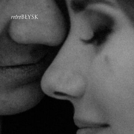
retro
BŁYSK