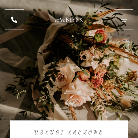
retro
BŁYSK
USŁUGI ŁĄCZONE