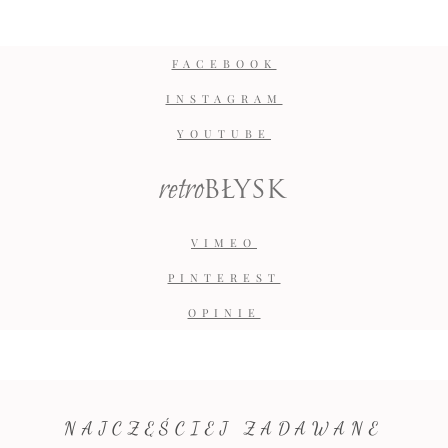
FACEBOOK
INSTAGRAM
YOUTUBE
retro
BŁYSK
VIMEO
PINTEREST
OPINIE
NAJCZĘŚCIEJ ZADAWANE