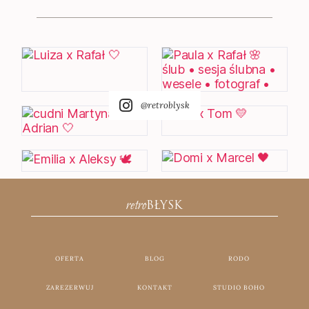
@retroblysk
retro
BŁYSK
OFERTA
BLOG
RODO
ZAREZERWUJ
KONTAKT
STUDIO BOHO