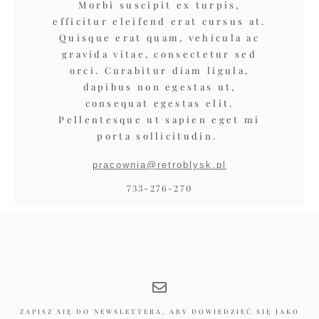
Morbi suscipit ex turpis,
efficitur eleifend erat cursus at.
Quisque erat quam, vehicula ac
gravida vitae, consectetur sed
orci. Curabitur diam ligula,
dapibus non egestas ut,
consequat egestas elit.
Pellentesque ut sapien eget mi
porta sollicitudin.
pracownia@retroblysk.pl
733-276-270
ZAPISZ SIĘ DO NEWSLETTERA, ABY DOWIEDZIEĆ SIĘ JAKO