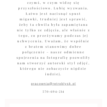
czymś, w czym widzę się
przyszłościowo. Lubię wyzwania.
Łatwo jest nacisnąć spust
migawki, trudniej jest sprawić,
żeby ta chwila była zapamiętana
nie tylko ze zdjęcia, ale właśnie z
tego, co przeżywamy podczas jej
uchwycenia. Uważam, że wspólnie
z bratem stanowimy dobre
połączenie – nasze odmienne
spojrzenia na fotografię pozwoliły
nam stworzyć autorski styl zdjęć,
którego nie zobaczycie nigdzie
indziej.
pracownia@retroblysk.pl
570-694-214