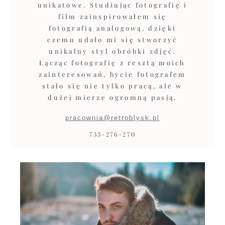
unikatowe. Studiując fotografię i
film zainspirowałem się
fotografią analogową, dzięki
czemu udało mi się stworzyć
unikalny styl obróbki zdjęć.
Łącząc fotografię z resztą moich
zainteresowań, bycie fotografem
stało się nie tylko pracą, ale w
dużej mierze ogromną pasją.
pracownia@retroblysk.pl
733-276-270