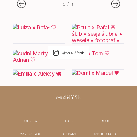
1
/
7
@retroblysk
retro
BŁYSK
OFERTA
BLOG
RODO
ZAREZERWUJ
KONTAKT
STUDIO BOHO