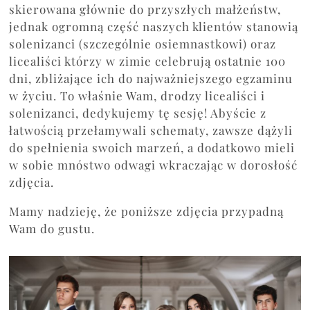
skierowana głównie do przyszłych małżeństw,
jednak ogromną część naszych klientów stanowią
solenizanci (szczególnie osiemnastkowi) oraz
licealiści którzy w zimie celebrują ostatnie 100
dni, zbliżające ich do najważniejszego egzaminu
w życiu. To właśnie Wam, drodzy licealiści i
solenizanci, dedykujemy tę sesję! Abyście z
łatwością przełamywali schematy, zawsze dążyli
do spełnienia swoich marzeń, a dodatkowo mieli
w sobie mnóstwo odwagi wkraczając w dorosłość
zdjęcia.
Mamy nadzieję, że poniższe zdjęcia przypadną
Wam do gustu.