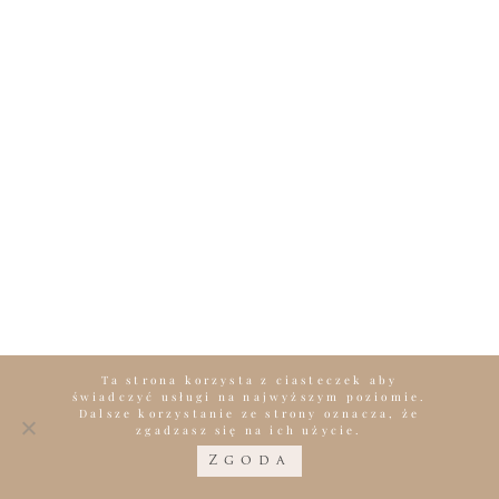
Ta strona korzysta z ciasteczek aby
świadczyć usługi na najwyższym poziomie.
Dalsze korzystanie ze strony oznacza, że
zgadzasz się na ich użycie.
Zgoda