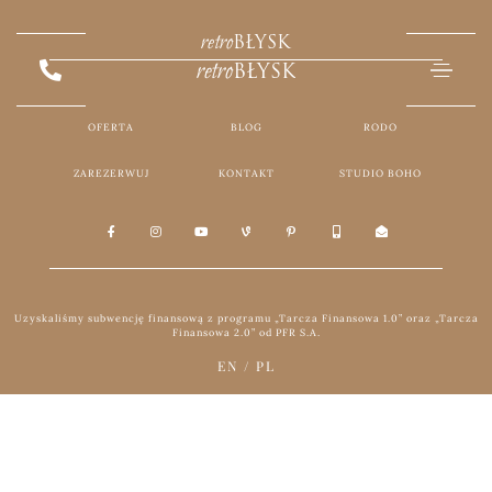
retro
BŁYSK
retro
BŁYSK
OFERTA
BLOG
RODO
ZAREZERWUJ
KONTAKT
STUDIO BOHO
Uzyskaliśmy subwencję finansową z programu „Tarcza Finansowa 1.0” oraz „Tarcza
Finansowa 2.0” od PFR S.A.
EN
/
PL