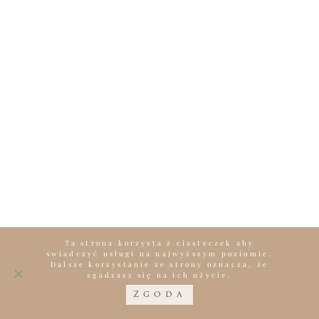
Ta strona korzysta z ciasteczek aby
świadczyć usługi na najwyższym poziomie.
Dalsze korzystanie ze strony oznacza, że
zgadzasz się na ich użycie.
Zgoda