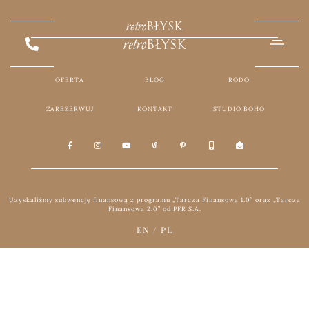
retro
BŁYSK
retro
BŁYSK
OFERTA
BLOG
RODO
ZAREZERWUJ
KONTAKT
STUDIO BOHO
Uzyskaliśmy subwencję finansową z programu „Tarcza Finansowa 1.0” oraz „Tarcza
Finansowa 2.0” od PFR S.A.
EN
/
PL