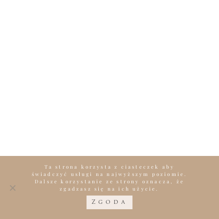
Ta strona korzysta z ciasteczek aby
świadczyć usługi na najwyższym poziomie.
Dalsze korzystanie ze strony oznacza, że
zgadzasz się na ich użycie.
Zgoda