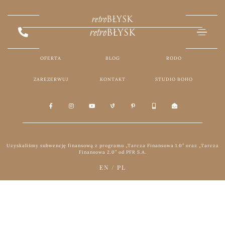
retro
BŁYSK
retro
BŁYSK
OFERTA
BLOG
RODO
ZAREZERWUJ
KONTAKT
STUDIO BOHO
Uzyskaliśmy subwencję finansową z programu „Tarcza Finansowa 1.0” oraz „Tarcza
Finansowa 2.0” od PFR S.A.
EN
/
PL