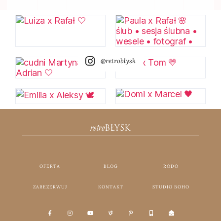
@retroblysk
retro
BŁYSK
OFERTA
BLOG
RODO
ZAREZERWUJ
KONTAKT
STUDIO BOHO