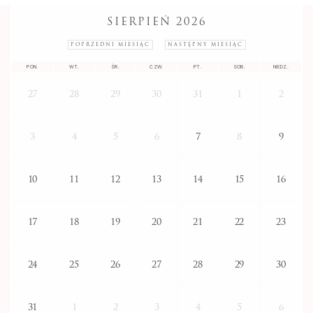
SIERPIEŃ 2026
POPRZEDNI MIESIĄC
NASTĘPNY MIESIĄC
PON.
WT.
ŚR.
CZW.
PT.
SOB.
NIEDZ.
27
28
29
30
31
1
2
3
4
5
6
7
8
9
10
11
12
13
14
15
16
17
18
19
20
21
22
23
24
25
26
27
28
29
30
31
1
2
3
4
5
6