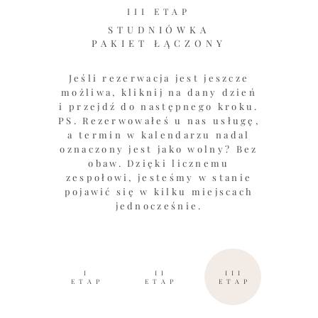
III ETAP
STUDNIÓWKA
PAKIET ŁĄCZONY
Jeśli rezerwacja jest jeszcze
możliwa, kliknij na dany dzień
i przejdź do następnego kroku.
PS. Rezerwowałeś u nas usługę,
a termin w kalendarzu nadal
oznaczony jest jako wolny? Bez
obaw. Dzięki licznemu
zespołowi, jesteśmy w stanie
pojawić się w kilku miejscach
jednocześnie.
I
II
III
ETAP
ETAP
ETAP