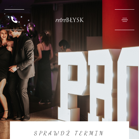
retro
BŁYSK
SPRAWDŹ TERMIN