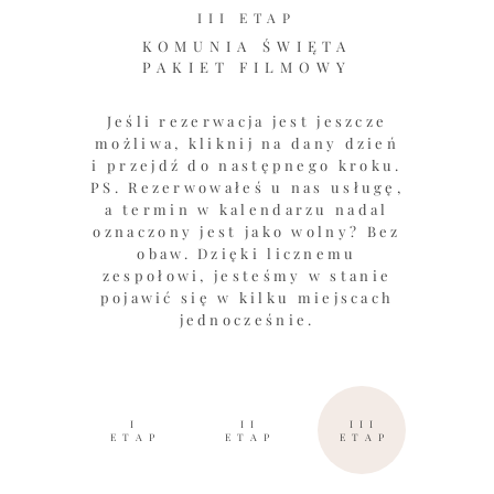
III ETAP
KOMUNIA ŚWIĘTA
PAKIET FILMOWY
Jeśli rezerwacja jest jeszcze
możliwa, kliknij na dany dzień
i przejdź do następnego kroku.
PS. Rezerwowałeś u nas usługę,
a termin w kalendarzu nadal
oznaczony jest jako wolny? Bez
obaw. Dzięki licznemu
zespołowi, jesteśmy w stanie
pojawić się w kilku miejscach
jednocześnie.
I
II
III
ETAP
ETAP
ETAP