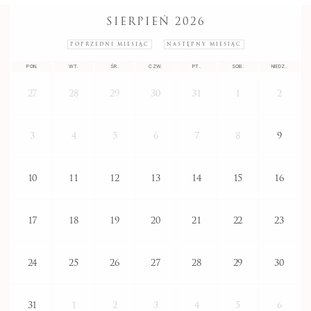
SIERPIEŃ 2026
POPRZEDNI MIESIĄC
NASTĘPNY MIESIĄC
PON.
WT.
ŚR.
CZW.
PT.
SOB.
NIEDZ.
27
28
29
30
31
1
2
3
4
5
6
7
8
9
10
11
12
13
14
15
16
17
18
19
20
21
22
23
24
25
26
27
28
29
30
31
1
2
3
4
5
6