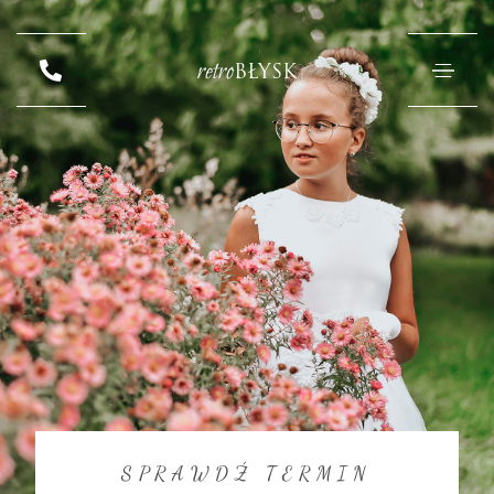
retro
BŁYSK
SPRAWDŹ TERMIN