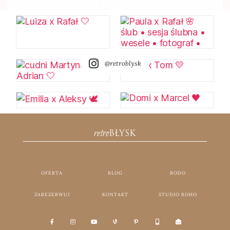
@retroblysk
retro
BŁYSK
OFERTA
BLOG
RODO
ZAREZERWUJ
KONTAKT
STUDIO BOHO