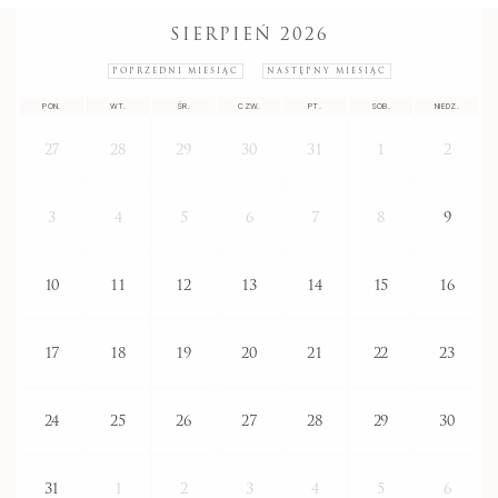
SIERPIEŃ 2026
POPRZEDNI MIESIĄC
NASTĘPNY MIESIĄC
PON.
WT.
ŚR.
CZW.
PT.
SOB.
NIEDZ.
27
28
29
30
31
1
2
3
4
5
6
7
8
9
10
11
12
13
14
15
16
17
18
19
20
21
22
23
24
25
26
27
28
29
30
31
1
2
3
4
5
6