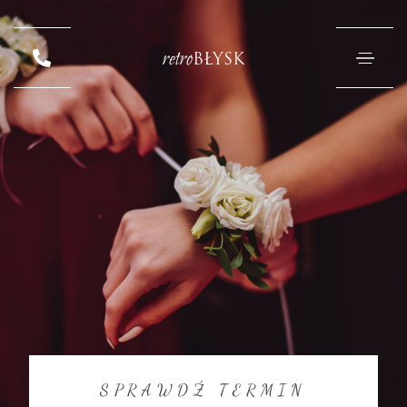
retro
BŁYSK
SPRAWDŹ TERMIN