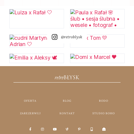
@retroblysk
retro
BŁYSK
OFERTA
BLOG
RODO
ZAREZERWUJ
KONTAKT
STUDIO BOHO