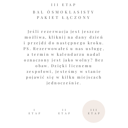
III ETAP
BAL ÓSMOKLASISTY
PAKIET ŁĄCZONY
Jeśli rezerwacja jest jeszcze
możliwa, kliknij na dany dzień
i przejdź do następnego kroku.
PS. Rezerwowałeś u nas usługę,
a termin w kalendarzu nadal
oznaczony jest jako wolny? Bez
obaw. Dzięki licznemu
zespołowi, jesteśmy w stanie
pojawić się w kilku miejscach
jednocześnie.
I
II
III
ETAP
ETAP
ETAP