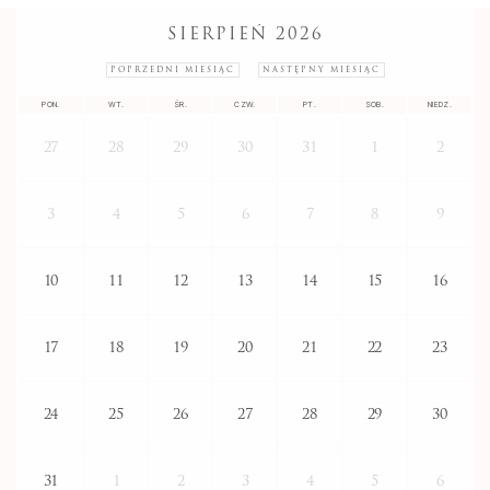
SIERPIEŃ 2026
POPRZEDNI MIESIĄC
NASTĘPNY MIESIĄC
PON.
WT.
ŚR.
CZW.
PT.
SOB.
NIEDZ.
27
28
29
30
31
1
2
3
4
5
6
7
8
9
10
11
12
13
14
15
16
17
18
19
20
21
22
23
24
25
26
27
28
29
30
31
1
2
3
4
5
6