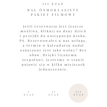
III ETAP
BAL ÓSMOKLASISTY
PAKIET FILMOWY
Jeśli rezerwacja jest jeszcze
możliwa, kliknij na dany dzień
i przejdź do następnego kroku.
PS. Rezerwowałeś u nas usługę,
a termin w kalendarzu nadal
oznaczony jest jako wolny? Bez
obaw. Dzięki licznemu
zespołowi, jesteśmy w stanie
pojawić się w kilku miejscach
jednocześnie.
I
II
III
ETAP
ETAP
ETAP