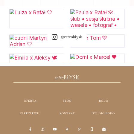
@retroblysk
retro
BŁYSK
OFERTA
BLOG
RODO
ZAREZERWUJ
KONTAKT
STUDIO BOHO