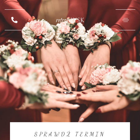
retro
BŁYSK
SPRAWDŹ TERMIN