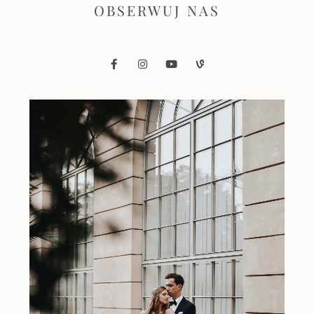
OBSERWUJ NAS