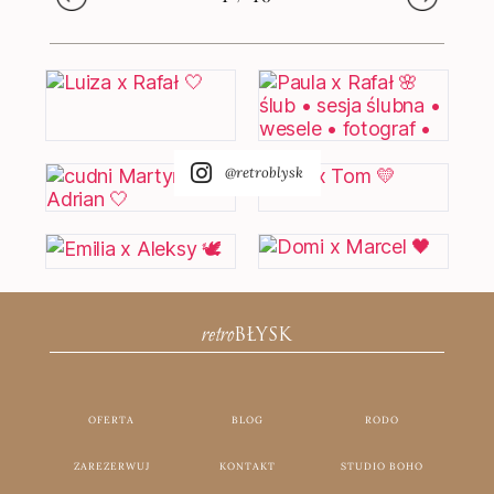
@retroblysk
retro
BŁYSK
OFERTA
BLOG
RODO
ZAREZERWUJ
KONTAKT
STUDIO BOHO